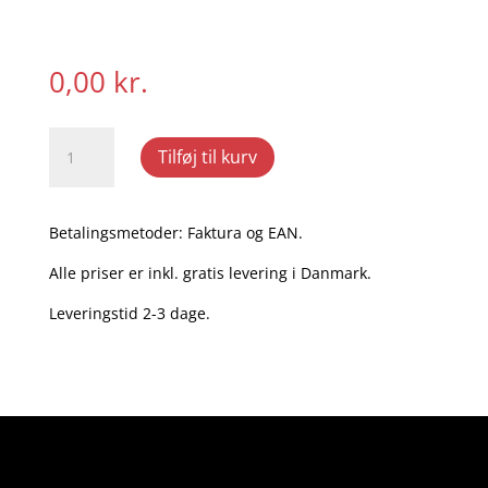
0,00
kr.
10
Tilføj til kurv
gode
råd
til
Betalingsmetoder: Faktura og EAN.
mødelederen
(gratis
Alle priser er inkl. gratis levering i Danmark.
pdf)
Leveringstid 2-3 dage.
antal