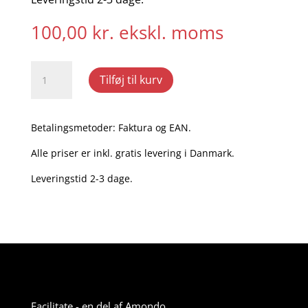
100,00
kr.
ekskl. moms
Referatblok
Tilføj til kurv
til
medarbejdersamtaler
(20
Betalingsmetoder: Faktura og EAN.
ark)
antal
Alle priser er inkl. gratis levering i Danmark.
Leveringstid 2-3 dage.
Facilitate - en del af Amondo