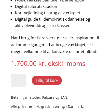
Fysisk værktøj ‘Samtaler i børnehøjde’
Digital referatskabelon
Kort vejledning til brug af værktøjet
Digital guide til demokratisk dannelse og
aktiv elevinddragelse i klassen
Har I brug for flere værktøjer eller inspiration til
at komme igang med at bruge værktøjet, er I
meget velkomne til at kontakte os for et tilbud.
1.700,00
kr.
ekskl. moms
'Samtaler
Tilføj til kurv
i
børnehøjde'
til
Betalingsmetoder: Faktura og EAN.
elever
i
Alle priser er inkl. gratis levering i Danmark.