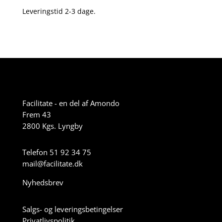
6.-10.
Leveringstid 2-3 dage.
klasse
antal
Facilitate - en del af Amondo
Frem 43
2800 Kgs. Lyngby
Telefon 51 92 34 75
mail@facilitate.dk
Nyhedsbrev
Salgs- og leveringsbetingelser
Privatlivspolitik