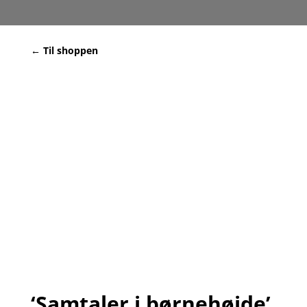
← Til shoppen
‘Samtaler i børnehøjde’