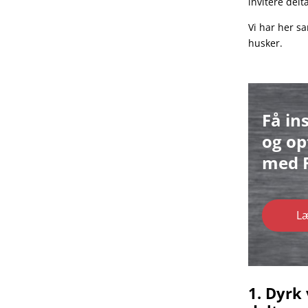
invitere del
Vi har her sa
husker.
Få in
og op
med F
L
1. Dyrk