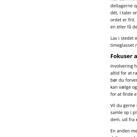
deltagerne og
dét, I taler 
ordet er frit
en eller få d
Lav i stedet
timeglasset 
Fokuser a
Involvering 
altid for at
bør du forve
kan vælge og
for at finde
Vil du gerne 
samle op i p
dem, ud fra 
En anden meto