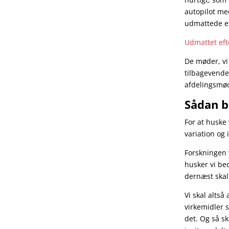
autopilot med
udmattede e
Udmattet eft
De møder, vi
tilbagevende
afdelingsmød
Sådan b
For at huske
variation og
Forskningen v
husker vi be
dernæst skal
Vi skal altså
virkemidler 
det. Og så sk