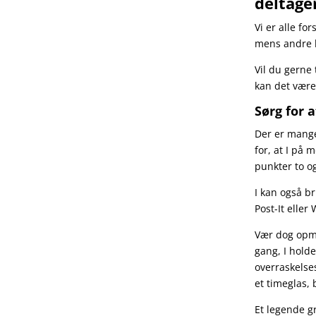
deltage
Vi er alle fo
mens andre ha
Vil du gerne 
kan det være
Sørg for 
Der er mange
for, at I på 
punkter to og
I kan også br
Post-It eller
Vær dog opm
gang, I holde
overraskelses
et timeglas, 
Et legende g