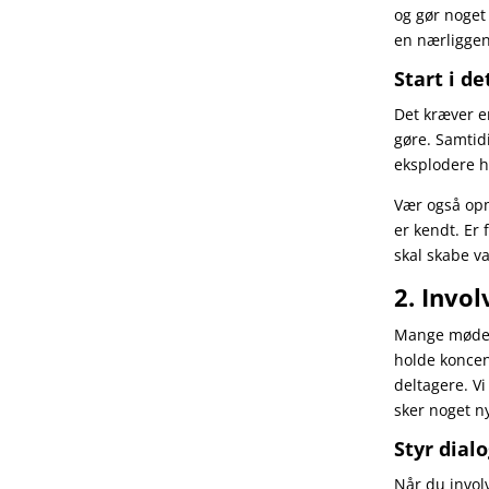
og gør noget 
en nærliggen
Start i d
Det kræver en
gøre. Samtidi
eksplodere h
Vær også op
er kendt. Er
skal skabe va
2. Invo
Mange møder 
holde koncent
deltagere. Vi
sker noget ny
Styr dial
Når du involv