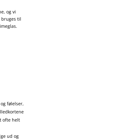
e, og vi
bruges til
timeglas.
og følelser,
lledkortene
 ofte helt
ælge ud og