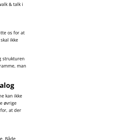
alk & talk i
tte os for at
 skal ikke
 strukturen
n ramme, man
ialog
ne kan ikke
de øvrige
for, at der
le. Både