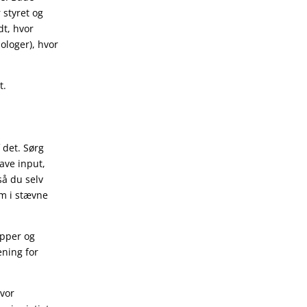
 styret og
dt, hvor
nologer), hvor
t.
 det. Sørg
ave input,
så du selv
am i stævne
upper og
ening for
hvor