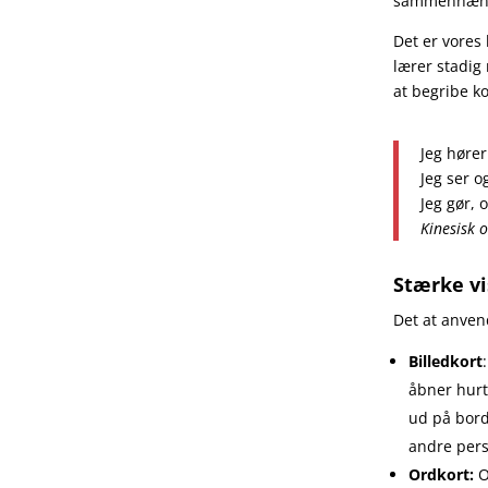
sammenhæn
Det er vores 
lærer stadig
at begribe k
Jeg høre
Jeg ser o
Jeg gør, o
Kinesisk 
Stærke vi
Det at anven
Billedkort
åbner hurt
ud på borde
andre pers
Ordkort:
Or