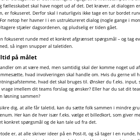
 fællesskabet skal have noget ud af det. Det kræver, at dialogen er
om, er fokuseret. Derfor skal I naturligvis ikke tage en tur bordet run
. For netop her havner I i en ustruktureret dialog (nogle gange i mo
eltagere stjæler dagsordenen, og pludselig er tiden gået.
 en fokuseret runde med et konkret afgrænset spørgsmål – og tag ev
med, så ingen snupper al taletiden.
ltid på målet
handler om at være med, men samtidig skal der komme noget ud af
 rammesætte, hvad involveringen skal handle om. Hvis du gerne vil h
ntningsafstemme, hvad det skal bruges til. Ønsker du f.eks. input, 
 vrage imellem dit teams forslag og ønsker? Eller har du sat dit te
 en løsning sammen?
sikre dig, at alle får taletid, kan du sætte folk sammen i mindre gr
lenum. Her kan de hver især f.eks. vælge et billedkort, som giver m
et konkret spørgsmål og de kan tale ud fra det.
de er, at alle skriver ideer på en Post-It, og så tager I en runde, 