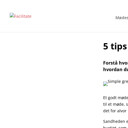
Mødes
5 tip
Forstå hvor
hvordan du
Et godt møde
til et møde, 
det for alvor
Sandheden er
hurtigt, som 