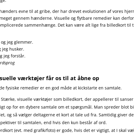
ge.
hænders evne til at gribe, der har drevet evolutionen af vores hjern
 meget gennem hænderne. Visuelle og flytbare remedier kan derfor 
omplicerede sammenhænge. Det kan være alt lige fra billedkort til 
r og jeg glemmer.
g jeg husker.
g jeg forstår.
ordsprog
suelle værktøjer får os til at åbne op
de fysiske remedier er en god måde at kickstarte en samtale.
: Stærke, visuelle værktøjer som billedkort, der appellerer til sanser 
igt op for en dybere samtale om et spørgsmål. Man spreder blot bi
t, og så vælger deltagerne et kort at tale ud fra. Samtidig giver det
pektiver til samtalen, end hvis den kun består af ord.
dkort (evt. med grafik/foto) er gode, hvis det er vigtigt, at I skal v