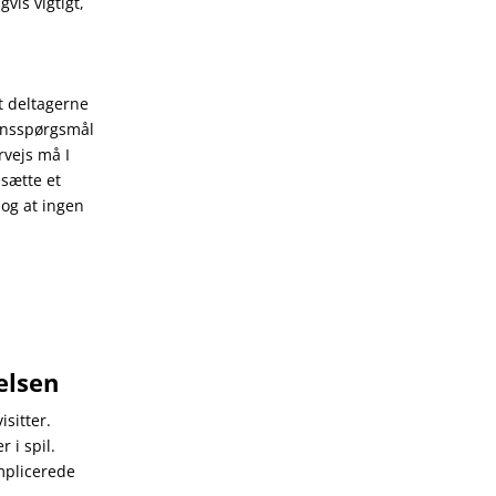
vis vigtigt,
at deltagerne
ionsspørgsmål
rvejs må I
esætte et
, og at ingen
elsen
isitter.
 i spil.
mplicerede