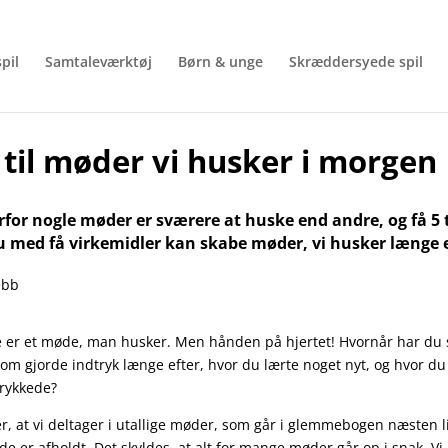
pil
Samtaleværktøj
Børn & unge
Skræddersyede spil
s til møder vi husker i morgen
for nogle møder er sværere at huske end andre, og få 5 ti
 med få virkemidler kan skabe møder, vi husker længe e
 er et møde, man husker. Men hånden på hjertet! Hvornår har du 
som gjorde indtryk længe efter, hvor du lærte noget nyt, og hvor du
 rykkede?
, at vi deltager i utallige møder, som går i glemmebogen næsten l
de er afholdt. Det skyldes, at alt for mange møder går op i snak. Vi