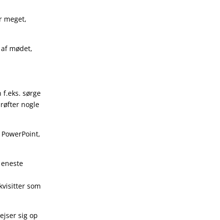
er meget,
d af mødet,
f.eks. sørge
drøfter nogle
r PowerPoint,
 eneste
kvisitter som
ejser sig op