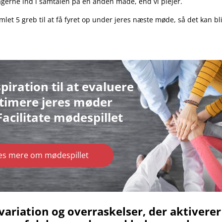
tagerne ind i samtalen på en anden måde, end vi plejer.
mlet 5 greb til at få fyret op under jeres næste møde, så det kan bli
spiration til at evaluere
timere
jeres møder
acilitate mødespillet
æs mere om mødespillet
 variation og overraskelser, der aktiverer