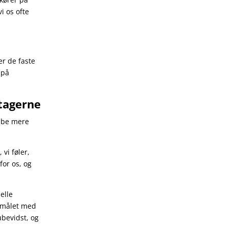
i os ofte
r de faste
 på
ltagerne
kabe mere
vi føler,
for os, og
.
elle
ormålet med
ubevidst, og