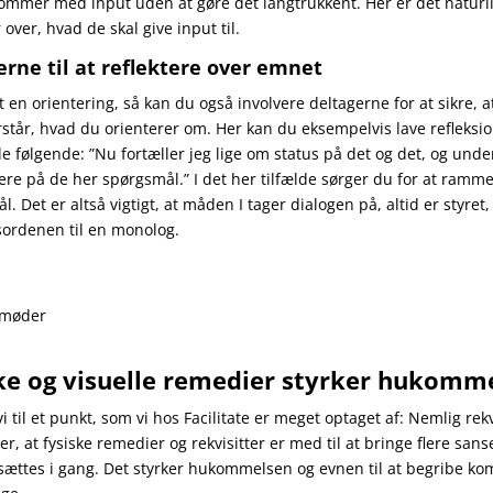
ommer med input uden at gøre det langtrukkent. Her er det naturlig
r over, hvad de skal give input til.
erne til at reflektere over emnet
 en orientering, så kan du også involvere deltagerne for at sikre, 
rstår, hvad du orienterer om. Her kan du eksempelvis lave refleks
le følgende: ”Nu fortæller jeg lige om status på det og det, og unde
tere på de her spørgsmål.” I det her tilfælde sørger du for at ramm
ål. Det er altså vigtigt, at måden I tager dialogen på, altid er styret
sordenen til en monolog.
ske og visuelle remedier styrker hukomm
til et punkt, som vi hos Facilitate er meget optaget af: Nemlig rekv
er, at fysiske remedier og rekvisitter er med til at bringe flere sanser
 sættes i gang. Det styrker hukommelsen og evnen til at begribe ko