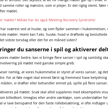
 samme roller og mønstre, som vi plejer. Er det rigtig slemt, føler v
fter mødet.
er møder? Måske har du også ’Meeting Recovery Syndrome’
 har sværest ved at huske, og som flyder sammen i hukommelsen, e
nde møder. Hvem kan f.eks. huske, hvad vi drøftede og besluttede
et sidste torsdag eller det for en måned siden?
ringer du sanserne i spil og aktiverer de
 vores møder bedre, kan vi bringe flere sanser i spil og samtidig s
 involvering på mødet med ganske simple greb.
iser nemlig, at vores hukommelse er styret af vores sanser, og det, 
dre. For at føle noget skal emnet først og fremmest have betydning 
 måden, vi drøfter eller behandler emnet på, spille på flere sanser
 aktiveres på mødet. Snak skal altid suppleres med eksempelvis visu
som billedkort, timeglas eller andre værktøjer, som understøtter f
al vi lave benspænd for den faste rollebesætning, vi ofte indtager 