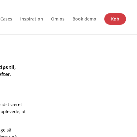
Cases
Inspiration
Om os
Book demo
Køb
ps til,
fter.
sidst været
 oplevede, at
ige så
 kører på