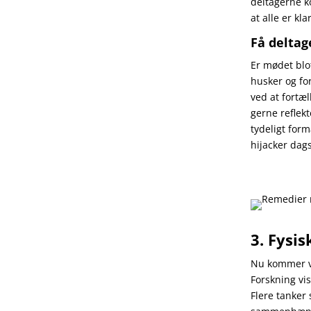
deltagerne k
at alle er kla
Få deltag
Er mødet blot
husker og fo
ved at fortæl
gerne reflek
tydeligt form
hijacker dag
3. Fysi
Nu kommer vi 
Forskning vis
Flere tanker