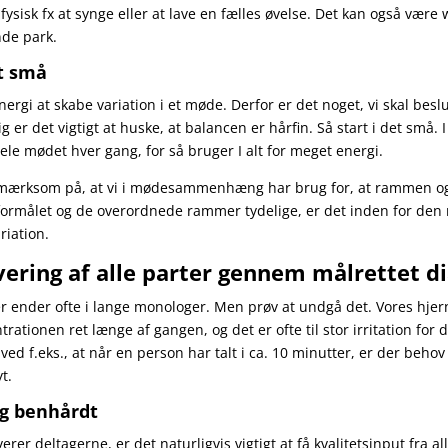
fysisk fx at synge eller at lave en fælles øvelse. Det kan også være w
de park.
et små
ergi at skabe variation i et møde. Derfor er det noget, vi skal beslu
g er det vigtigt at huske, at balancen er hårfin. Så start i det små. I
ele mødet hver gang, for så bruger I alt for meget energi.
mærksom på, at vi i mødesammenhæng har brug for, at rammen og
 formålet og de overordnede rammer tydelige, er det inden for de
riation.
lvering af alle parter gennem målrettet d
ender ofte i lange monologer. Men prøv at undgå det. Vores hjer
rationen ret længe af gangen, og det er ofte til stor irritation for 
 ved f.eks., at når en person har talt i ca. 10 minutter, er der behov 
t.
og benhårdt
erer deltagerne, er det naturligvis vigtigt at få kvalitetsinput fra al