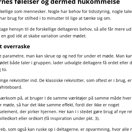
rnes følelser og dermed hukommelse
rskellige som mennesker. Nogle har behov for tidsstyring, nogle tal
r brug for stilhed i to minutter til lige at tænke sig om.
tage hensyn til de forskellige deltageres behov, så alle får mere u
 en god idé at skabe variation under mødet.
at overraske
 parametre, man kan skrue op og ned for under et møde. Man kan 
mødet både taler i gruppen, lader udvalgte deltagere få ordet eller 
 to.
inge rekvisitter ind. De klassiske rekvisitter, som oftest er i brug, e
 Whiteboard.
ærksom på, at bruger I de samme værktøjer på samme måde hver
r møde, så har det ikke samme effekt, fordi der ikke er noget
element, der pirker hjernen. Her kan I i stedet gøre brug af nye re
billedkort eller ordkort (få inspiration under pkt. 3).
reb, som også kan ruske op i deltagerne, er opvarmning, hvor alle r