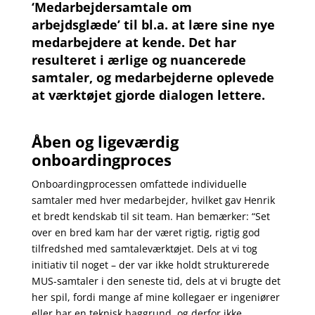
‘Medarbejdersamtale om
arbejdsglæde’ til bl.a. at lære sine nye
medarbejdere at kende. Det har
resulteret i ærlige og nuancerede
samtaler, og medarbejderne oplevede
at værktøjet gjorde dialogen lettere.
Åben og ligeværdig
onboardingproces
Onboardingprocessen omfattede individuelle
samtaler med hver medarbejder, hvilket gav Henrik
et bredt kendskab til sit team. Han bemærker: “Set
over en bred kam har der været rigtig, rigtig god
tilfredshed med samtaleværktøjet.
Dels at vi tog
initiativ til noget – der var ikke holdt strukturerede
MUS-samtaler i den seneste tid, dels at vi brugte det
her spil, fordi mange af mine kollegaer er ingeniører
eller har en teknisk baggrund, og derfor ikke