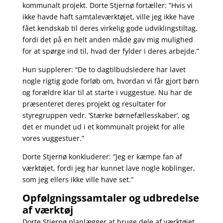
kommunalt projekt. Dorte Stjernø fortæller: ”Hvis vi
ikke havde haft samtaleværktøjet, ville jeg ikke have
fået kendskab til deres virkelig gode udviklingstiltag,
fordi det på en helt anden måde gav mig mulighed
for at spørge ind til, hvad der fylder i deres arbejde.”
Hun supplerer: “De to dagtilbudsledere har lavet
nogle rigtig gode forløb om, hvordan vi får gjort børn
og forældre klar til at starte i vuggestue. Nu har de
præsenteret deres projekt og resultater for
styregruppen vedr. ’Stærke børnefællesskaber’, og
det er mundet ud i et kommunalt projekt for alle
vores vuggestuer.”
Dorte Stjernø konkluderer: ”Jeg er kæmpe fan af
værktøjet, fordi jeg har kunnet lave nogle koblinger,
som jeg ellers ikke ville have set.”
Opfølgningssamtaler og udbredelse
af værktøj
Dorte Stjernø planlægger at bruge dele af værktøjet