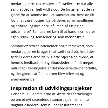
medarbejdere. Dorte Stjernø fortæller: “De har alle
sagt, at det var helt vildt sjovt. De fortæller, at de var
glade for at komme ind i et samtalerum, hvor de fik
lov til at være nysgerrige på deres egne handlinger
og adfærd, og ikke bare ‘nå, men så fik jeg en
uddannelse’. Samtalerne kom til at handle om deres
egen udvikling som leder og som menneske.”
Samtaleværktøjet indeholder nogle tema-kort, som
medarbejderen bruger til at sætte ord på, hvad der
fylder i deres arbejdsliv.
Dorte Stjernø oplevede, at
hendes feedback til dagtilbudslederne faldt meget
naturligt i forlængelse af det medarbejderne fortalte,
og det gjorde, at feedbacken blev relevant og
anerkendende.
Inspiration til udviklingsprojekter
Gennem LUS-samtalerne dukkede der fortællinger
op om et nyt spændende samarbejde mellem to
dagtilbudsledere, som nu har resulteret i et