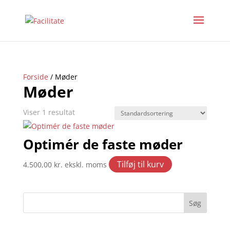
Forside
/ Møder
Møder
Viser 1 resultat
Optimér de faste møder
Tilføj til kurv
4.500,00
kr.
ekskl. moms