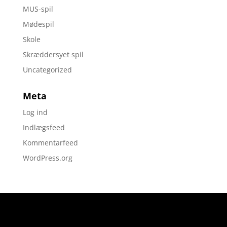
MUS-spil
Mødespil
Skole
Skræddersyet spil
Uncategorized
Meta
Log ind
Indlægsfeed
Kommentarfeed
WordPress.org